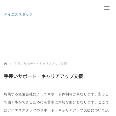
T
o
アイエススタッフ
g
g
l
e
n
a
v
i
g
ホーム
手厚いサポート・キャリアアップ支援
a
t
手厚いサポート・キャリアアップ支援
i
o
n
所属する派遣会社によってサポート体制等は異なります。安心し
て働く事ができるためにも非常に大切な部分となります。ここで
はアイエススタッフのサポート・キャリアアップ支援について説